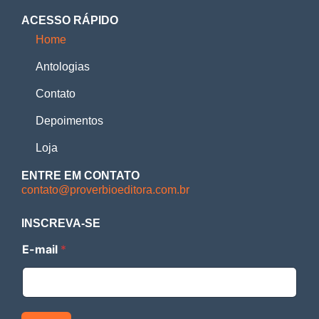
ACESSO RÁPIDO
Home
Antologias
Contato
Depoimentos
Loja
ENTRE EM CONTATO
contato@proverbioeditora.com.br
INSCREVA-SE
E
E-mail
*
-
m
a
i
l