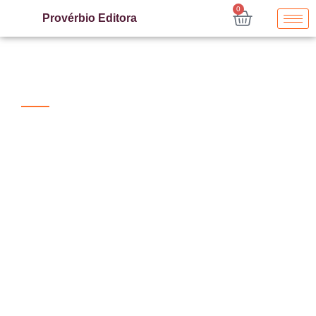
0
Provérbio Editora
Edição & Publicação de Obras Literárias
Provérbio
Editora
Na Provérbio Editora, transformamos manuscritos em
sucessos literários. Oferecemos serviços completos
de edição, design de capa e divulgação, garantindo
que sua obra alcance o público certo e obtenha o