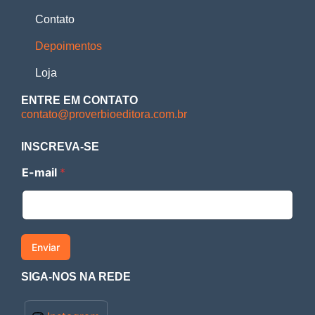
Contato
Depoimentos
Loja
ENTRE EM CONTATO
contato@proverbioeditora.com.br
INSCREVA-SE
E
E-mail
*
-
m
a
i
l
Enviar
SIGA-NOS NA REDE