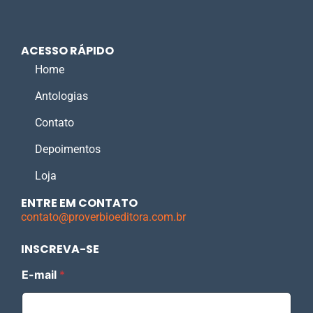
ACESSO RÁPIDO
Home
Antologias
Contato
Depoimentos
Loja
ENTRE EM CONTATO
contato@proverbioeditora.com.br
INSCREVA-SE
E
E-mail
*
-
m
a