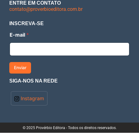
ENTRE EM CONTATO
contato@proverbioeditora.com.br
INSCREVA-SE
E
E-mail
*
-
m
a
i
l
Enviar
SIGA-NOS NA REDE
Instagram
© 2025 Provérbio Editora - Todos os direitos reservados.