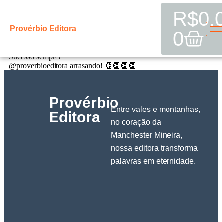
R$
0.
@ferrazeulina
Provérbio Editora
0
Parabéns!
Sucesso sempre!
@proverbioeditora arrasando! 👏👏👏👏
Provérbio
Entre vales e montanhas,
Editora
no coração da
Manchester Mineira,
nossa editora transforma
palavras em eternidade.