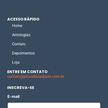
ACESSO RÁPIDO
Home
Antologias
Contato
Depoimentos
Loja
ENTRE EM CONTATO
contato@proverbioeditora.com.br
INSCREVA-SE
E
E-mail
*
-
m
a