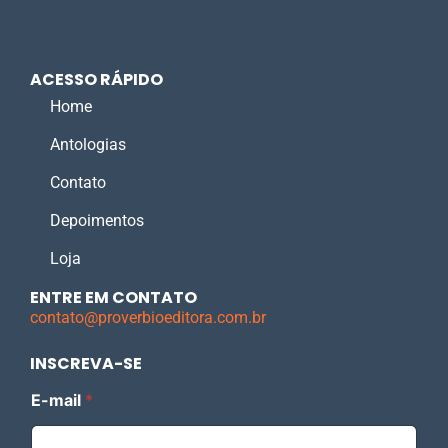
ACESSO RÁPIDO
Home
Antologias
Contato
Depoimentos
Loja
ENTRE EM CONTATO
contato@proverbioeditora.com.br
INSCREVA-SE
E
E-mail
*
-
m
a